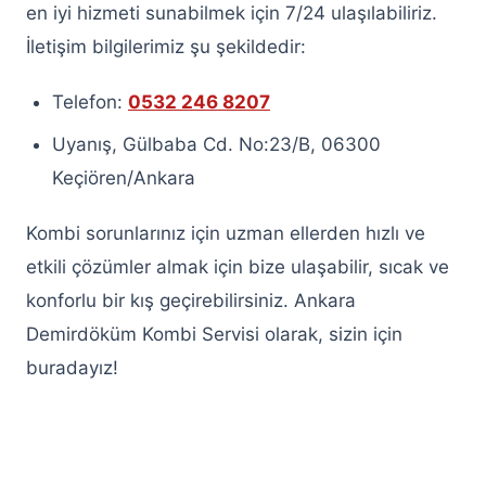
en iyi hizmeti sunabilmek için 7/24 ulaşılabiliriz.
Keçiören Beko Buzdolabı Servisi
İletişim bilgilerimiz şu şekildedir:
Keçiören Beyaz Eşya Servisi
Telefon:
0532 246 8207
Kurumsal
Uyanış, Gülbaba Cd. No:23/B, 06300
Keçiören/Ankara
İletişim
Kombi sorunlarınız için uzman ellerden hızlı ve
Hemen Ara
WhatsApp
etkili çözümler almak için bize ulaşabilir, sıcak ve
konforlu bir kış geçirebilirsiniz. Ankara
Demirdöküm Kombi Servisi olarak, sizin için
buradayız!