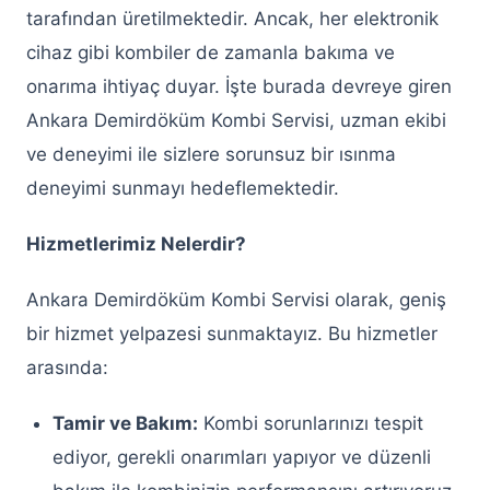
tarafından üretilmektedir. Ancak, her elektronik
Keçiören Baymak Kombi Servisi
cihaz gibi kombiler de zamanla bakıma ve
Keçiören Demirdöküm Kombi Servisi
onarıma ihtiyaç duyar. İşte burada devreye giren
Ankara Demirdöküm Kombi Servisi, uzman ekibi
Keçiören Protherm Kombi Servisi
ve deneyimi ile sizlere sorunsuz bir ısınma
Keçiören Vaillant Kombi Servisi
deneyimi sunmayı hedeflemektedir.
Keçiören Ferroli Kombi Servisi
Hizmetlerimiz Nelerdir?
Keçiören Viessmann Kombi Servisi
Ankara Demirdöküm Kombi Servisi olarak, geniş
Keçiören Ariston Kombi Servisi
bir hizmet yelpazesi sunmaktayız. Bu hizmetler
Keçiören Bosch Kombi Servisi
arasında:
Keçiören Buderus Kombi Servisi
Tamir ve Bakım:
Kombi sorunlarınızı tespit
ediyor, gerekli onarımları yapıyor ve düzenli
Keçiören Çamaşır Makinesi Servisi