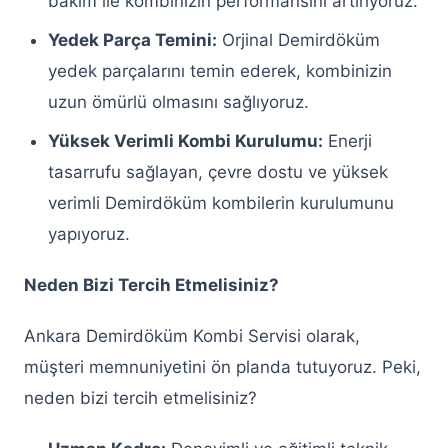
bakım ile kombinizin performansını artırıyoruz.
Keçiören Arçelik Çamaşır Makinesi
Yedek Parça Temini:
Orjinal Demirdöküm
Servisi
yedek parçalarını temin ederek, kombinizin
Keçiören Bosch Çamaşır Makinesi
uzun ömürlü olmasını sağlıyoruz.
Servisi
Yüksek Verimli Kombi Kurulumu:
Enerji
Keçiören Altus Çamaşır Makinesi
tasarrufu sağlayan, çevre dostu ve yüksek
Servisi
verimli Demirdöküm kombilerin kurulumunu
Keçiören Beko Çamaşır Makinesi
yapıyoruz.
Servisi
Neden Bizi Tercih Etmelisiniz?
Keçiören Profilo Çamaşır Makinesi
Servisi
Ankara Demirdöküm Kombi Servisi olarak,
müşteri memnuniyetini ön planda tutuyoruz. Peki,
Keçiören Vestel Çamaşır Makinesi
Servisi
neden bizi tercih etmelisiniz?
Keçiören Samsung Çamaşır Makinesi