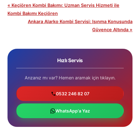
« Keçiören Kombi Bakımı: Uzman Servis Hizmeti ile
Kombi Bakımı Keçiören
Ankara Alarko Kombi Servisi: Isınma Konusunda
Güvence Altında »
Hızlı Servis
Arızanız mı var? Hemen aramak için tıklayın.
0532 246 82 07
WhatsApp'a Yaz