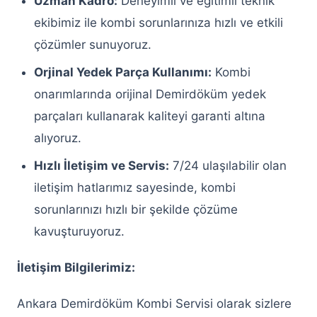
Uzman Kadro:
Deneyimli ve eğitimli teknik
Servisi
ekibimiz ile kombi sorunlarınıza hızlı ve etkili
Keçiören Siemens Çamaşır Makinesi
çözümler sunuyoruz.
Servisi
Orjinal Yedek Parça Kullanımı:
Kombi
Keçiören Buzdolabı Servisi
onarımlarında orijinal Demirdöküm yedek
parçaları kullanarak kaliteyi garanti altına
Keçiören Arçelik Buzdolabı Servisi
alıyoruz.
Keçiören Bosch Buzdolabı Servisi
Hızlı İletişim ve Servis:
7/24 ulaşılabilir olan
Keçiören Vestel Buzdolabı Servisi
iletişim hatlarımız sayesinde, kombi
sorunlarınızı hızlı bir şekilde çözüme
Keçiören Siemens Buzdolabı Servisi
kavuşturuyoruz.
Keçiören Samsung Buzdolabı Servisi
İletişim Bilgilerimiz:
Keçiören Profilo Buzdolabı Servisi
Ankara Demirdöküm Kombi Servisi olarak sizlere
Keçiören Altus Buzdolabı Servisi