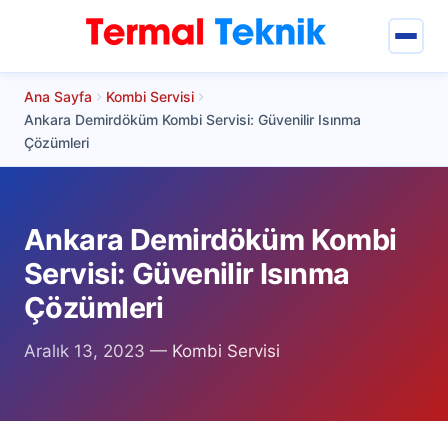
Ana Sayfa
Kombi Servisi
Termal Teknik
Ankara Demirdöküm Kombi Servisi: Güvenilir Isınma
Çözümleri
Hizmetlerimiz
Keçiören Servisler
Ankara Demirdöküm Kombi
Keçiören Klima Servisi
Servisi: Güvenilir Isınma
Keçiören Arçelik Klima Servisi
Çözümleri
Keçiören Samsung Klima Servisi
Aralık 13, 2023
—
Kombi Servisi
Keçiören Mitsubishi Klima Servisi
Keçiören Eca Klima Servisi