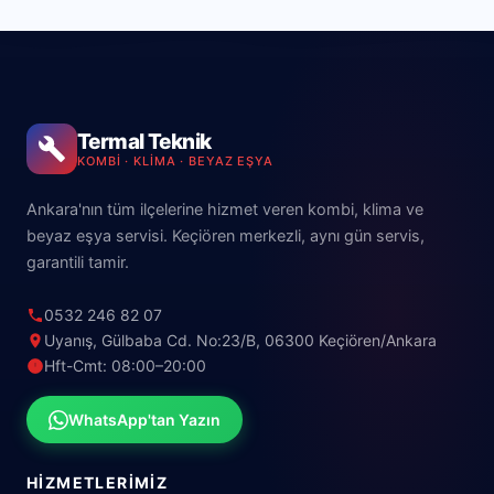
Termal Teknik
KOMBI · KLIMA · BEYAZ EŞYA
Ankara'nın tüm ilçelerine hizmet veren kombi, klima ve
beyaz eşya servisi. Keçiören merkezli, aynı gün servis,
garantili tamir.
0532 246 82 07
Uyanış, Gülbaba Cd. No:23/B, 06300 Keçiören/Ankara
Hft-Cmt: 08:00–20:00
WhatsApp'tan Yazın
HIZMETLERIMIZ