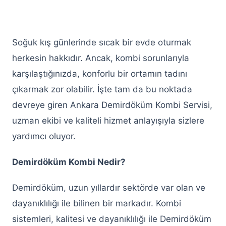
Keçiören Alarko Klima Servisi
Keçiören Bosch Klima Servisi
Soğuk kış günlerinde sıcak bir evde oturmak
herkesin hakkıdır. Ancak, kombi sorunlarıyla
Keçiören Baymak Klima Servisi
karşılaştığınızda, konforlu bir ortamın tadını
Keçiören Demirdöküm Klima Servisi
çıkarmak zor olabilir. İşte tam da bu noktada
Keçiören LG Klima Servisi
devreye giren Ankara Demirdöküm Kombi Servisi,
uzman ekibi ve kaliteli hizmet anlayışıyla sizlere
Keçiören Beko Klima Servisi
yardımcı oluyor.
Keçiören Toshiba Klima Servisi
Demirdöküm Kombi Nedir?
Keçiören Daikin Klima Servisi
Demirdöküm, uzun yıllardır sektörde var olan ve
Keçiören Kombi Servisi
dayanıklılığı ile bilinen bir markadır. Kombi
Keçiören ECA Kombi Servisi
sistemleri, kalitesi ve dayanıklılığı ile Demirdöküm