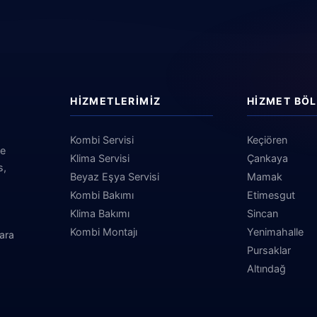
HIZMETLERIMIZ
HIZMET BÖL
Kombi Servisi
Keçiören
ve
Klima Servisi
Çankaya
s,
Beyaz Eşya Servisi
Mamak
Kombi Bakımı
Etimesgut
Klima Bakımı
Sincan
Kombi Montajı
Yenimahalle
ara
Pursaklar
Altındağ