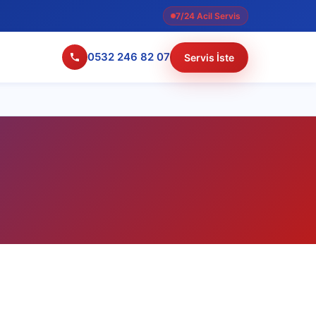
7/24 Acil Servis
0532 246 82 07
Servis İste