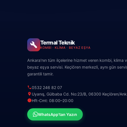
Termal Teknik
KOMBI · KLIMA · BEYAZ EŞYA
Ankara'nın tüm ilçelerine hizmet veren kombi, klima 
beyaz eşya servisi. Keçiören merkezli, aynı gün servi
garantili tamir.
0532 246 82 07
Uyanış, Gülbaba Cd. No:23/B, 06300 Keçiören/Ank
Hft-Cmt: 08:00–20:00
WhatsApp'tan Yazın