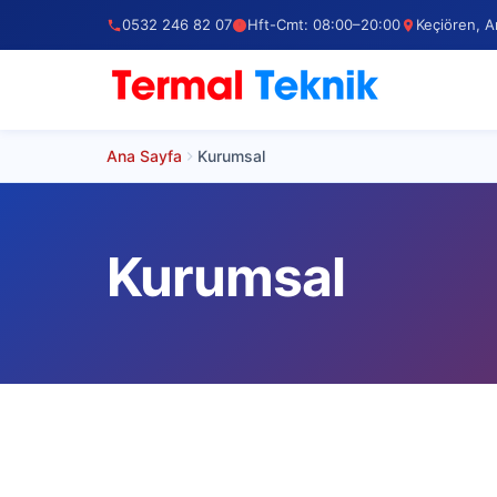
0532 246 82 07
Hft-Cmt: 08:00–20:00
Keçiören, A
Ana Sayfa
Kurumsal
Kurumsal