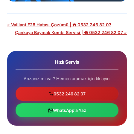
« Vaillant F28 Hatası Çözümü | ☎️ 0532 246 82 07
Çankaya Baymak Kombi Servisi | ☎️ 0532 246 82 07 »
Hızlı Servis
Arızanız mı var? Hemen aramak için tıklayın.
0532 246 82 07
WhatsApp'a Yaz