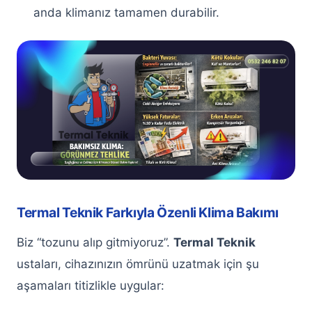
anda klimanız tamamen durabilir.
Keçiören Arçelik Çamaşır Makinesi
Servisi
Keçiören Bosch Çamaşır Makinesi
Servisi
Keçiören Altus Çamaşır Makinesi
Servisi
Keçiören Beko Çamaşır Makinesi
Servisi
Keçiören Profilo Çamaşır Makinesi
Termal Teknik Farkıyla Özenli Klima Bakımı
Servisi
Biz “tozunu alıp gitmiyoruz”.
Termal Teknik
Keçiören Vestel Çamaşır Makinesi
ustaları, cihazınızın ömrünü uzatmak için şu
Servisi
aşamaları titizlikle uygular:
Keçiören Samsung Çamaşır Makinesi