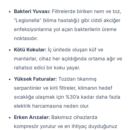
Keçiören Baymak Kombi Servisi
Bakteri Yuvası:
Filtrelerde biriken nem ve toz,
“Legionella” (klima hastalığı) gibi ciddi akciğer
Keçiören Demirdöküm Kombi Servisi
enfeksiyonlarına yol açan bakterilerin üreme
Keçiören Protherm Kombi Servisi
noktasıdır.
Keçiören Vaillant Kombi Servisi
Kötü Kokular:
İç ünitede oluşan küf ve
mantarlar, cihaz her açıldığında ortama ağır ve
Keçiören Ferroli Kombi Servisi
rahatsız edici bir koku yayar.
Keçiören Viessmann Kombi Servisi
Yüksek Faturalar:
Tozdan tıkanmış
Keçiören Ariston Kombi Servisi
serpantinler ve kirli filtreler, klimanın hedef
sıcaklığa ulaşmak için %30’a kadar daha fazla
Keçiören Bosch Kombi Servisi
elektrik harcamasına neden olur.
Keçiören Buderus Kombi Servisi
Erken Arızalar:
Bakımsız cihazlarda
Keçiören Çamaşır Makinesi Servisi
kompresör yorulur ve en ihtiyaç duyduğunuz