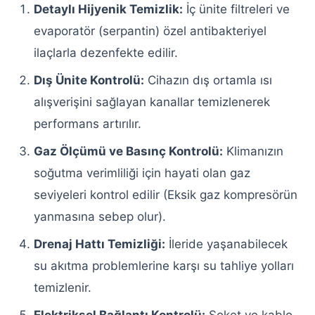
Servisi
Detaylı Hijyenik Temizlik:
İç ünite filtreleri ve
evaporatör (serpantin) özel antibakteriyel
Keçiören Siemens Çamaşır Makinesi
ilaçlarla dezenfekte edilir.
Servisi
Dış Ünite Kontrolü:
Cihazın dış ortamla ısı
Keçiören Buzdolabı Servisi
alışverişini sağlayan kanallar temizlenerek
Keçiören Arçelik Buzdolabı Servisi
performans artırılır.
Gaz Ölçümü ve Basınç Kontrolü:
Klimanızın
Keçiören Bosch Buzdolabı Servisi
soğutma verimliliği için hayati olan gaz
Keçiören Vestel Buzdolabı Servisi
seviyeleri kontrol edilir (Eksik gaz kompresörün
Keçiören Siemens Buzdolabı Servisi
yanmasına sebep olur).
Drenaj Hattı Temizliği:
İleride yaşanabilecek
Keçiören Samsung Buzdolabı Servisi
su akıtma problemlerine karşı su tahliye yolları
Keçiören Profilo Buzdolabı Servisi
temizlenir.
Keçiören Altus Buzdolabı Servisi