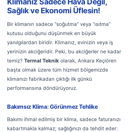
Klimanız Sadece Hava Değil,
Keçiören Alarko Klima Servisi
Sağlık ve Ekonomi Üflesin!
Keçiören Bosch Klima Servisi
Bir klimanın sadece “soğutma” veya “ısıtma”
kutusu olduğunu düşünmek en büyük
Keçiören Baymak Klima Servisi
yanılgılardan biridir. Klimanız, evinizin veya iş
Keçiören Demirdöküm Klima Servisi
yerinizin akciğeridir. Peki, bu akciğerler ne kadar
Keçiören LG Klima Servisi
temiz?
Termal Teknik
olarak, Ankara Keçiören
başta olmak üzere tüm hizmet bölgemizde
Keçiören Beko Klima Servisi
klimanızı fabrikadan çıktığı ilk günkü
Keçiören Toshiba Klima Servisi
performansına döndürüyoruz.
Keçiören Daikin Klima Servisi
Bakımsız Klima: Görünmez Tehlike
Keçiören Kombi Servisi
Bakımı ihmal edilmiş bir klima, sadece faturanızı
Keçiören ECA Kombi Servisi
kabartmakla kalmaz; sağlığınızı da tehdit eder: