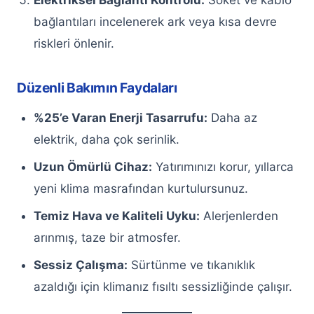
Elektriksel Bağlantı Kontrolü:
Soket ve kablo
bağlantıları incelenerek ark veya kısa devre
Keçiören Beko Buzdolabı Servisi
riskleri önlenir.
Keçiören Beyaz Eşya Servisi
Düzenli Bakımın Faydaları
Kurumsal
%25’e Varan Enerji Tasarrufu:
Daha az
İletişim
elektrik, daha çok serinlik.
Uzun Ömürlü Cihaz:
Yatırımınızı korur, yıllarca
Hemen Ara
WhatsApp
yeni klima masrafından kurtulursunuz.
Temiz Hava ve Kaliteli Uyku:
Alerjenlerden
arınmış, taze bir atmosfer.
Sessiz Çalışma:
Sürtünme ve tıkanıklık
azaldığı için klimanız fısıltı sessizliğinde çalışır.