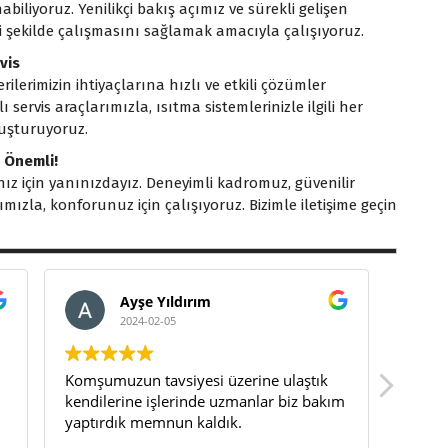
liyoruz. Yenilikçi bakış açımız ve sürekli gelişen
i şekilde çalışmasını sağlamak amacıyla çalışıyoruz.
vis
lerimizin ihtiyaçlarına hızlı ve etkili çözümler
servis araçlarımızla, ısıtma sistemlerinizle ilgili her
uşturuyoruz.
n Önemli!
rınız için yanınızdayız. Deneyimli kadromuz, güvenilir
ızla, konforunuz için çalışıyoruz. Bizimle iletişime geçin
Ayşe Yıldırım
2024-02-05
Komşumuzun tavsiyesi üzerine ulaştık
Kombi
kendilerine işlerinde uzmanlar biz bakım
firmal
yaptırdık memnun kaldık.