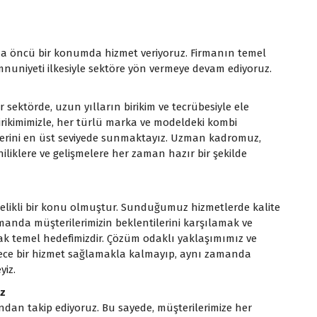
a öncü bir konumda hizmet veriyoruz. Firmanın temel
emnuniyeti ilkesiyle sektöre yön vermeye devam ediyoruz.
bir sektörde, uzun yılların birikim ve tecrübesiyle ele
birikimimizle, her türlü marka ve modeldeki kombi
lerini en üst seviyede sunmaktayız. Uzman kadromuz,
niliklere ve gelişmelere her zaman hazır bir şekilde
elikli bir konu olmuştur. Sunduğumuz hizmetlerde kalite
anda müşterilerimizin beklentilerini karşılamak ve
ak temel hedefimizdir. Çözüm odaklı yaklaşımımız ve
 sadece bir hizmet sağlamakla kalmayıp, aynı zamanda
yiz.
uz
ndan takip ediyoruz. Bu sayede, müşterilerimize her