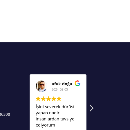
ufuk doğu
Ayşe
2024-02-05
2024-02-05
İşini severek dürüst
Komşumuzun
yapan nadir
tavsiyesi üzerin
06300
insanlardan tavsiye
ulaştık kendileri
ediyorum
işlerinde uzmanl