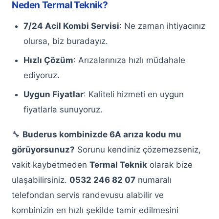
Neden Termal Teknik?
Keçiören Beko Buzdolabı Servisi
7/24 Acil Kombi Servisi
: Ne zaman ihtiyacınız
Keçiören Beyaz Eşya Servisi
olursa, biz buradayız.
Hızlı Çözüm
: Arızalarınıza hızlı müdahale
Kurumsal
ediyoruz.
İletişim
Uygun Fiyatlar
: Kaliteli hizmeti en uygun
fiyatlarla sunuyoruz.
Hemen Ara
WhatsApp
🔧
Buderus kombinizde 6A arıza kodu mu
görüyorsunuz?
Sorunu kendiniz çözemezseniz,
vakit kaybetmeden
Termal Teknik
olarak bize
ulaşabilirsiniz.
0532 246 82 07
numaralı
telefondan servis randevusu alabilir ve
kombinizin en hızlı şekilde tamir edilmesini