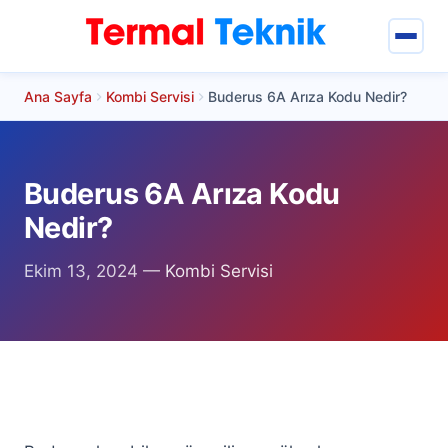
Ana Sayfa
Kombi Servisi
Buderus 6A Arıza Kodu Nedir?
Termal Teknik
Hizmetlerimiz
Buderus 6A Arıza Kodu
Keçiören Servisler
Nedir?
Keçiören Klima Servisi
Ekim 13, 2024
—
Kombi Servisi
Keçiören Arçelik Klima Servisi
Keçiören Samsung Klima Servisi
Keçiören Mitsubishi Klima Servisi
Keçiören Eca Klima Servisi