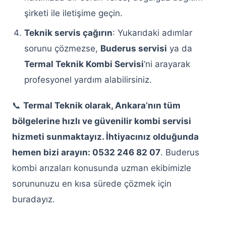
Servisi
şirketi ile iletişime geçin.
Keçiören Siemens Çamaşır Makinesi
Teknik servis çağırın
: Yukarıdaki adımlar
Servisi
sorunu çözmezse,
Buderus servisi
ya da
Termal Teknik Kombi Servisi
Keçiören Buzdolabı Servisi
‘ni arayarak
profesyonel yardım alabilirsiniz.
Keçiören Arçelik Buzdolabı Servisi
📞
Termal Teknik olarak, Ankara’nın tüm
Keçiören Bosch Buzdolabı Servisi
bölgelerine hızlı ve güvenilir kombi servisi
Keçiören Vestel Buzdolabı Servisi
hizmeti sunmaktayız. İhtiyacınız olduğunda
hemen bizi arayın: 0532 246 82 07
. Buderus
Keçiören Siemens Buzdolabı Servisi
kombi arızaları konusunda uzman ekibimizle
Keçiören Samsung Buzdolabı Servisi
sorununuzu en kısa sürede çözmek için
buradayız.
Keçiören Profilo Buzdolabı Servisi
Keçiören Altus Buzdolabı Servisi