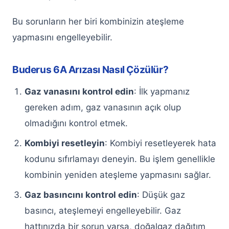
Keçiören Arçelik Çamaşır Makinesi
Bu sorunların her biri kombinizin ateşleme
Servisi
yapmasını engelleyebilir.
Keçiören Bosch Çamaşır Makinesi
Servisi
Buderus 6A Arızası Nasıl Çözülür?
Keçiören Altus Çamaşır Makinesi
Gaz vanasını kontrol edin
: İlk yapmanız
Servisi
gereken adım, gaz vanasının açık olup
Keçiören Beko Çamaşır Makinesi
olmadığını kontrol etmek.
Servisi
Kombiyi resetleyin
: Kombiyi resetleyerek hata
Keçiören Profilo Çamaşır Makinesi
kodunu sıfırlamayı deneyin. Bu işlem genellikle
Servisi
kombinin yeniden ateşleme yapmasını sağlar.
Keçiören Vestel Çamaşır Makinesi
Gaz basıncını kontrol edin
: Düşük gaz
Servisi
basıncı, ateşlemeyi engelleyebilir. Gaz
Keçiören Samsung Çamaşır Makinesi
hattınızda bir sorun varsa, doğalgaz dağıtım