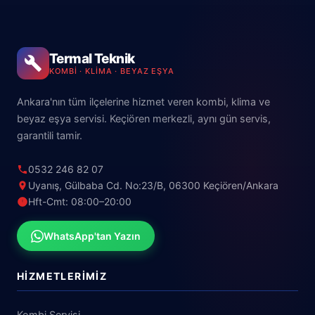
Termal Teknik
KOMBI · KLIMA · BEYAZ EŞYA
Ankara'nın tüm ilçelerine hizmet veren kombi, klima ve
beyaz eşya servisi. Keçiören merkezli, aynı gün servis,
garantili tamir.
0532 246 82 07
Uyanış, Gülbaba Cd. No:23/B, 06300 Keçiören/Ankara
Hft-Cmt: 08:00–20:00
WhatsApp'tan Yazın
HIZMETLERIMIZ
Kombi Servisi