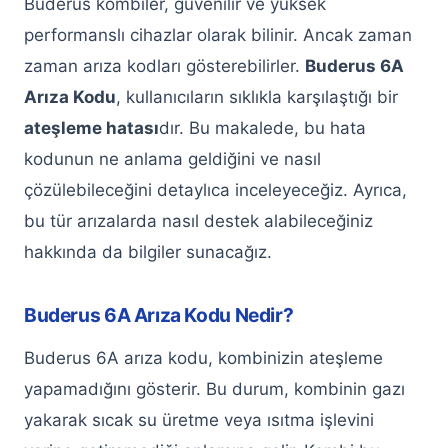
Buderus kombiler, güvenilir ve yüksek
Keçiören Alarko Klima Servisi
performanslı cihazlar olarak bilinir. Ancak zaman
zaman arıza kodları gösterebilirler.
Buderus 6A
Keçiören Bosch Klima Servisi
Arıza Kodu
, kullanıcıların sıklıkla karşılaştığı bir
Keçiören Baymak Klima Servisi
ateşleme hatası
dır. Bu makalede, bu hata
kodunun ne anlama geldiğini ve nasıl
Keçiören Demirdöküm Klima Servisi
çözülebileceğini detaylıca inceleyeceğiz. Ayrıca,
Keçiören LG Klima Servisi
bu tür arızalarda nasıl destek alabileceğiniz
Keçiören Beko Klima Servisi
hakkında da bilgiler sunacağız.
Keçiören Toshiba Klima Servisi
Buderus 6A Arıza Kodu Nedir?
Keçiören Daikin Klima Servisi
Buderus 6A arıza kodu, kombinizin ateşleme
Keçiören Kombi Servisi
yapamadığını gösterir. Bu durum, kombinin gazı
yakarak sıcak su üretme veya ısıtma işlevini
Keçiören ECA Kombi Servisi