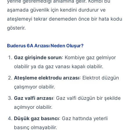
yerine getiremediği anlamına gelir. Kombi bu
Keçiören Baymak Kombi Servisi
aşamada güvenlik için kendini durdurur ve
ateşlemeyi tekrar denemeden önce bir hata kodu
Keçiören Demirdöküm Kombi Servisi
gösterir.
Keçiören Protherm Kombi Servisi
Buderus 6A Arızası Neden Oluşur?
Keçiören Vaillant Kombi Servisi
Gaz girişinde sorun
: Kombiye gaz gelmiyor
Keçiören Ferroli Kombi Servisi
olabilir ya da gaz vanası kapalı olabilir.
Keçiören Viessmann Kombi Servisi
Ateşleme elektrodu arızası
: Elektrot düzgün
Keçiören Ariston Kombi Servisi
çalışmıyor olabilir.
Keçiören Bosch Kombi Servisi
Gaz valfi arızası
: Gaz valfi düzgün bir şekilde
açılmıyor olabilir.
Keçiören Buderus Kombi Servisi
Düşük gaz basıncı
: Gaz hattında yeterli
Keçiören Çamaşır Makinesi Servisi
basınç olmayabilir.