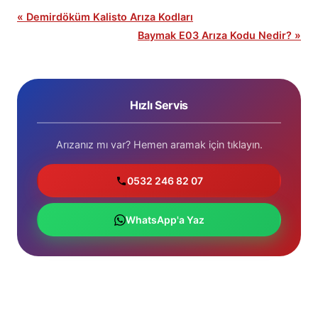
« Demirdöküm Kalisto Arıza Kodları
Baymak E03 Arıza Kodu Nedir? »
Hızlı Servis
Arızanız mı var? Hemen aramak için tıklayın.
0532 246 82 07
WhatsApp'a Yaz