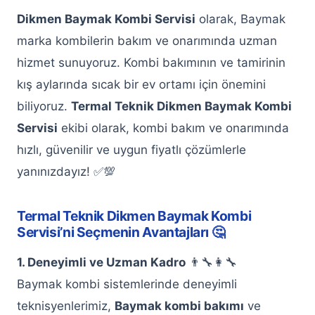
Dikmen Baymak Kombi Servisi
Keçiören Alarko Klima Servisi
olarak, Baymak
marka kombilerin bakım ve onarımında uzman
Keçiören Bosch Klima Servisi
hizmet sunuyoruz. Kombi bakımının ve tamirinin
Keçiören Baymak Klima Servisi
kış aylarında sıcak bir ev ortamı için önemini
biliyoruz.
Termal Teknik Dikmen Baymak Kombi
Keçiören Demirdöküm Klima Servisi
Servisi
ekibi olarak, kombi bakım ve onarımında
Keçiören LG Klima Servisi
hızlı, güvenilir ve uygun fiyatlı çözümlerle
yanınızdayız! ✅💯
Keçiören Beko Klima Servisi
Keçiören Toshiba Klima Servisi
Termal Teknik Dikmen Baymak Kombi
Servisi’ni Seçmenin Avantajları 🤔
Keçiören Daikin Klima Servisi
1. Deneyimli ve Uzman Kadro
👨‍🔧👩‍🔧
Keçiören Kombi Servisi
Baymak kombi sistemlerinde deneyimli
Keçiören ECA Kombi Servisi
teknisyenlerimiz,
Baymak kombi bakımı
ve