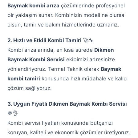
Baymak kombi arıza
çözümlerinde profesyonel
Keçiören Baymak Kombi Servisi
bir yaklaşım sunar. Kombinizin modeli ne olursa
Keçiören Demirdöküm Kombi Servisi
olsun, tamir ve bakım hizmetlerinde uzmanız.
Keçiören Protherm Kombi Servisi
2. Hızlı ve Etkili Kombi Tamiri
🚀🔧
Keçiören Vaillant Kombi Servisi
Kombi arızalarında, en kısa sürede
Dikmen
Baymak Kombi Servisi
ekibimizi adresinize
Keçiören Ferroli Kombi Servisi
yönlendiriyoruz. Termal Teknik olarak
Baymak
Keçiören Viessmann Kombi Servisi
kombi tamiri
konusunda hızlı müdahale ve kalıcı
çözüm sağlıyoruz.
Keçiören Ariston Kombi Servisi
Keçiören Bosch Kombi Servisi
3. Uygun Fiyatlı Dikmen Baymak Kombi Servisi
💸👌
Keçiören Buderus Kombi Servisi
Kombi servisi fiyatları konusunda bütçenizi
Keçiören Çamaşır Makinesi Servisi
koruyan, kaliteli ve ekonomik çözümler üretiyoruz.