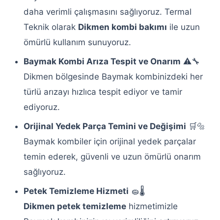
Servisi
daha verimli çalışmasını sağlıyoruz. Termal
Teknik olarak
Keçiören Siemens Çamaşır Makinesi
Dikmen kombi bakımı
ile uzun
Servisi
ömürlü kullanım sunuyoruz.
Baymak Kombi Arıza Tespit ve Onarım
⚠️🔧
Keçiören Buzdolabı Servisi
Dikmen bölgesinde Baymak kombinizdeki her
Keçiören Arçelik Buzdolabı Servisi
türlü arızayı hızlıca tespit ediyor ve tamir
ediyoruz.
Keçiören Bosch Buzdolabı Servisi
Orijinal Yedek Parça Temini ve Değişimi
🛒🔩
Keçiören Vestel Buzdolabı Servisi
Baymak kombiler için orijinal yedek parçalar
Keçiören Siemens Buzdolabı Servisi
temin ederek, güvenli ve uzun ömürlü onarım
sağlıyoruz.
Keçiören Samsung Buzdolabı Servisi
Petek Temizleme Hizmeti
🧽🌡️
Keçiören Profilo Buzdolabı Servisi
Dikmen petek temizleme
hizmetimizle
Keçiören Altus Buzdolabı Servisi