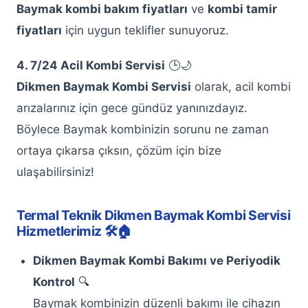
Baymak kombi bakım fiyatları
ve
kombi tamir
Keçiören Arçelik Çamaşır Makinesi
fiyatları
için uygun teklifler sunuyoruz.
Servisi
4. 7/24 Acil Kombi Servisi
Keçiören Bosch Çamaşır Makinesi
🕒🌙
Servisi
Dikmen Baymak Kombi Servisi
olarak, acil kombi
arızalarınız için gece gündüz yanınızdayız.
Keçiören Altus Çamaşır Makinesi
Servisi
Böylece Baymak kombinizin sorunu ne zaman
ortaya çıkarsa çıksın, çözüm için bize
Keçiören Beko Çamaşır Makinesi
ulaşabilirsiniz!
Servisi
Keçiören Profilo Çamaşır Makinesi
Termal Teknik Dikmen Baymak Kombi Servisi
Servisi
Hizmetlerimiz 🛠️🏠
Keçiören Vestel Çamaşır Makinesi
Dikmen Baymak Kombi Bakımı ve Periyodik
Servisi
Kontrol
🔍
Keçiören Samsung Çamaşır Makinesi
Baymak kombinizin düzenli bakımı ile cihazın