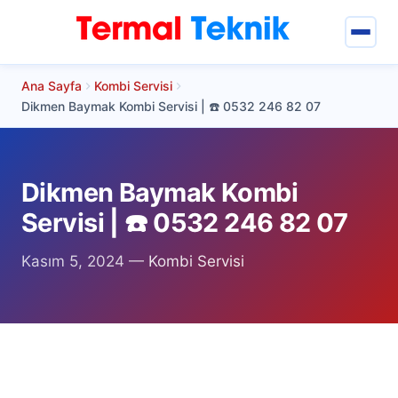
Ana Sayfa
Kombi Servisi
Termal Teknik
Dikmen Baymak Kombi Servisi | ☎️ 0532 246 82 07
Hizmetlerimiz
Keçiören Servisler
Dikmen Baymak Kombi
Servisi | ☎️ 0532 246 82 07
Keçiören Klima Servisi
Kasım 5, 2024
—
Kombi Servisi
Keçiören Arçelik Klima Servisi
Keçiören Samsung Klima Servisi
Keçiören Mitsubishi Klima Servisi
Keçiören Eca Klima Servisi