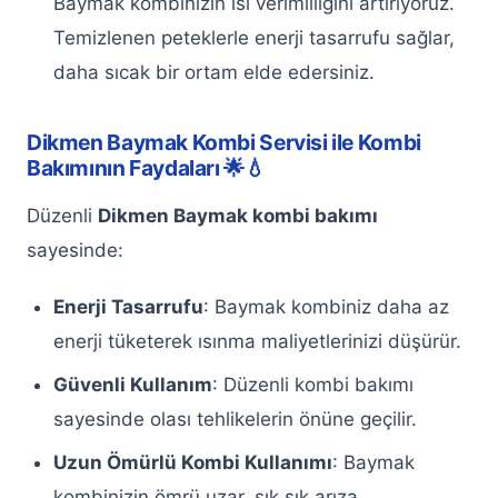
Baymak kombinizin ısı verimliliğini artırıyoruz.
Temizlenen peteklerle enerji tasarrufu sağlar,
Keçiören Beko Buzdolabı Servisi
daha sıcak bir ortam elde edersiniz.
Keçiören Beyaz Eşya Servisi
Dikmen Baymak Kombi Servisi ile Kombi
Kurumsal
Bakımının Faydaları 🌟💧
İletişim
Düzenli
Dikmen Baymak kombi bakımı
sayesinde:
Hemen Ara
WhatsApp
Enerji Tasarrufu
: Baymak kombiniz daha az
enerji tüketerek ısınma maliyetlerinizi düşürür.
Güvenli Kullanım
: Düzenli kombi bakımı
sayesinde olası tehlikelerin önüne geçilir.
Uzun Ömürlü Kombi Kullanımı
: Baymak
kombinizin ömrü uzar, sık sık arıza